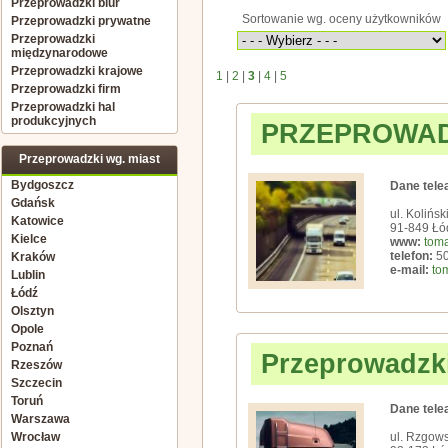
Przeprowadzki biur
Sortowanie wg. oceny użytkowników
Przeprowadzki prywatne
Przeprowadzki
międzynarodowe
Przeprowadzki krajowe
1
|
2
|
3
|
4
|
5
Przeprowadzki firm
Przeprowadzki hal
produkcyjnych
PRZEPROWAD
Przeprowadzki wg. miast
Bydgoszcz
Dane tele
Gdańsk
ul. Kolińs
Katowice
91-849 Łó
Kielce
www:
toma
telefon:
50
Kraków
e-mail:
to
Lublin
Łódź
Olsztyn
Opole
Poznań
Przeprowadzki
Rzeszów
Szczecin
Toruń
Dane tele
Warszawa
Wrocław
ul. Rzgow