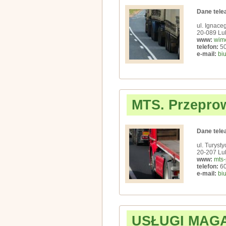
Dane tele
ul. Ignace
20-089 Lub
www:
wime
telefon:
50
e-mail:
bi
MTS. Przepro
Dane tele
ul. Turyst
20-207 Lub
www:
mts
telefon:
60
e-mail:
bi
USŁUGI MAG