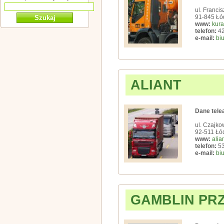
ul. Franci
91-845 Łó
www:
kura
telefon:
42
e-mail:
bi
ALIANT
Dane tele
ul. Czajko
92-511 Łó
www:
alia
telefon:
53
e-mail:
bi
GAMBLIN PR