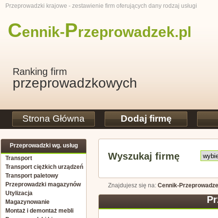
Przeprowadzki krajowe - zestawienie firm oferujących dany rodzaj usługi
C
P
ennik-
rzeprowadzek
.pl
Ranking firm
przeprowadzkowych
Strona Główna
Dodaj firmę
Przeprowadzki wg. usług
Wyszukaj firmę
Transport
Transport ciężkich urządzeń
Transport paletowy
Przeprowadzki magazynów
Znajdujesz się na:
Cennik-Przeprowadze
Utylizacja
Pr
Magazynowanie
Montaż i demontaż mebli