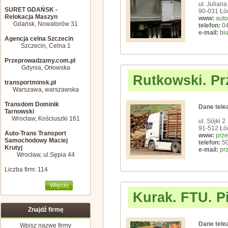
ul. Julian
SURET GDAŃSK -
90-031 Łó
Relokacja Maszyn
www:
auto
Gdańsk, Nowatorów 31
telefon:
04
e-mail:
bi
Agencja celna Szczecin
Szczecin, Celna 1
Przeprowadzamy.com.pl
Gdynia, Orłowska
Rutkowski. Pr
transportminsk.pl
Warszawa, warszawska
Transdom Dominik
Dane tele
Tarnowski
Wrocław, Kościuszki 161
ul. Sójki 2
91-512 Łó
Auto-Trans Transport
www:
prze
Samochodowy Maciej
telefon:
50
Krutyj
e-mail:
pr
Wrocław, ul.Sępia 44
Liczba firm: 114
Więcej
Kurak. FTU. P
Znajdź firmę
Dane tele
Wpisz nazwę firmy