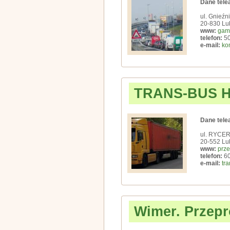
Dane tele
ul. Gnieźn
20-830 Lub
www:
gamb
telefon:
50
e-mail:
ko
TRANS-BUS 
Dane tele
ul. RYCER
20-552 Lub
www:
prze
telefon:
60
e-mail:
tr
Wimer. Przepr