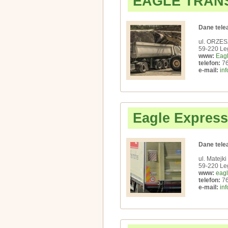
EAGLE TRAN
Dane tele
ul. ORZE
59-220 Le
www:
Eag
telefon:
76
e-mail:
in
Eagle Express
Dane tele
ul. Matejki
59-220 Le
www:
eagl
telefon:
76
e-mail:
in