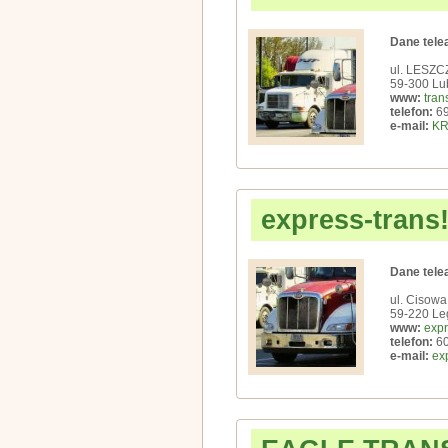
Dane tele
ul. LESZ
59-300 Lub
www:
tran
telefon:
69
e-mail:
KR
express-trans!
Dane tele
ul. Cisowa
59-220 Le
www:
expr
telefon:
60
e-mail:
ex