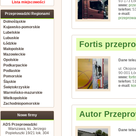
93-173 Łó
Lista miejscowości
www:
prze
telefon:
53
Przeprowadzki Regionami
e-mail:
przeprowa
Dolnośląskie
Kujawsko-pomorskie
Lubelskie
Lubuskie
Fortis przepr
Łódzkie
Małopolskie
Mazowieckie
Opolskie
Dane tele
Podkarpackie
ul. Okopo
Podlaskie
90-001 Łó
Pomorskie
www:
fort
telefon:
51
Śląskie
e-mail:
ko
Świętokrzyskie
Warmińsko-mazurskie
Wielkopolskie
Zachodniopomorskie
Autor Przepr
Nowe firmy
ADS Przeprowadzki
Warszawa, ks. Jerzego
Dane tele
Popiełuszki 19/21 lok. 304