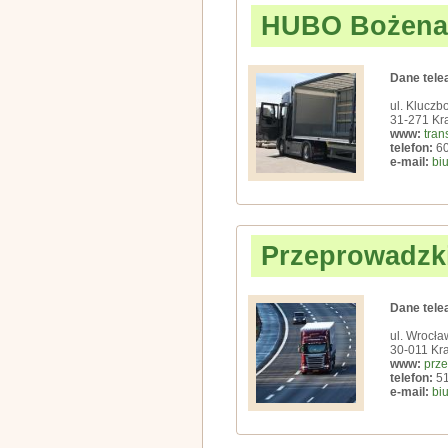
HUBO Bożena
Dane tele
ul. Kluczb
31-271 Kr
www:
tran
telefon:
60
e-mail:
bi
Przeprowadzki
Dane tele
ul. Wrocła
30-011 Kr
www:
prze
telefon:
51
e-mail:
bi