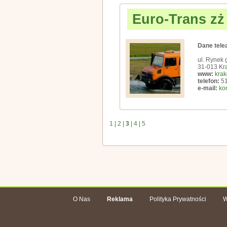
Euro-Trans zż
Dane tele
ul. Rynek 
31-013 Kr
www:
krak
telefon:
51
e-mail:
ko
1
|
2
|
3
|
4
|
5
O Nas
Reklama
Polityka Prywatności
W