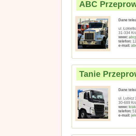
ABC Przeprow
Dane tele
ul. Łokiet
31-334 Kr
www:
abcp
telefon:
12
e-mail:
ab
Tanie Przepr
Dane tele
ul. Lubicz 
30-689 Kr
www:
krak
telefon:
51
e-mail:
je