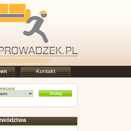
cen
Kontakt
kalizacja:
Szukaj
jewództwa