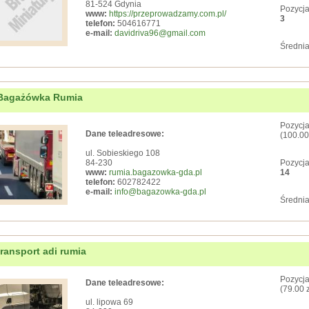
81-524 Gdynia
Pozycja
www:
https://przeprowadzamy.com.pl/
3
telefon:
504616771
e-mail:
davidriva96@gmail.com
Średnia
Bagażówka Rumia
Pozycja
Dane teleadresowe:
(100.00
ul. Sobieskiego 108
84-230
Pozycja
www:
rumia.bagazowka-gda.pl
14
telefon:
602782422
e-mail:
info@bagazowka-gda.pl
Średnia
transport adi rumia
Pozycja
Dane teleadresowe:
(79.00 
ul. lipowa 69