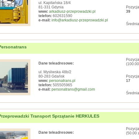
ul. Kapitańska 18/4
81-331 Gdynia
Pozycja
www:
arkadiusz-przeprowadzki.pl
39
telefon:
602631590
e-mail:
info@arkadiusz-przeprowadzki.pl
Średnia
Personatrans
Pozycja
Dane teleadresowe:
(100.00
ul. Mysliwska 48b/2
80-283 Gdańsk
Pozycja
www:
personatrans.pl
17
telefon:
505505965
e-mail:
personatrans@gmail.com
Średnia
Przeprowadzki Transport Sprzątanie HERKULES
Pozycja
Dane teleadresowe:
(50.00 