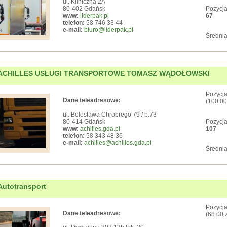
ul. Kliniczna 2A
80-402 Gdańsk
Pozycja
www:
liderpak.pl
67
telefon:
58 746 33 44
e-mail:
biuro@liderpak.pl
Średnia
ACHILLES USŁUGI TRANSPORTOWE TOMASZ WĄDOŁOWSKI
Pozycja
Dane teleadresowe:
(100.00
ul. Bolesława Chrobrego 79 / b.73
80-414 Gdańsk
Pozycja
www:
achilles.gda.pl
107
telefon:
58 343 48 36
e-mail:
achilles@achilles.gda.pl
Średnia
Autotransport
Pozycja
Dane teleadresowe:
(68.00 