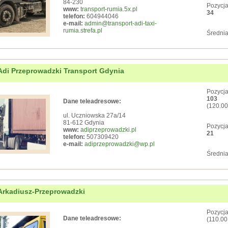
84-230
Pozycja
www:
transport-rumia.5x.pl
34
telefon:
604944046
e-mail:
admin@transport-adi-taxi-
rumia.strefa.pl
Średnia
Adi Przeprowadzki Transport Gdynia
Pozycja
103
Dane teleadresowe:
(120.00
ul. Uczniowska 27a/14
81-612 Gdynia
Pozycja
www:
adiprzeprowadzki.pl
21
telefon:
507309420
e-mail:
adiprzeprowadzki@wp.pl
Średnia
Arkadiusz-Przeprowadzki
Pozycja
Dane teleadresowe:
(110.00