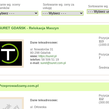
anie wg. oceny
Sortowanie wg. ceny za
Sortowanie wg. 
owników
usługę
SURET GDAŃSK - Relokacja Maszyn
Pozycja
113
Dane teleadresowe:
(1000.0
ul. Nowatorów 31
80-298 Gdańsk
Pozycja
www:
https://suret.pl
7
telefon:
58 506 51 19
e-mail:
suret@suret.com.pl
Średnia
Przeprowadzamy.com.pl
Pozycja
112
Dane teleadresowe:
(300.00
ul. Orłowska