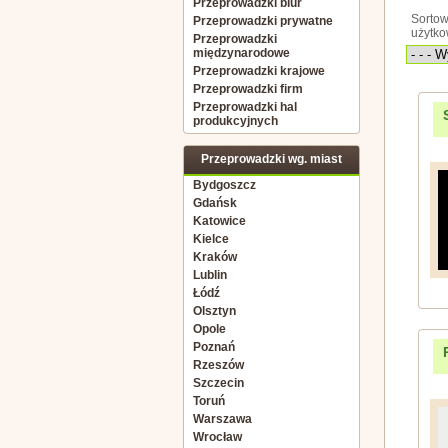
Przeprowadzki biur
Sortow
Przeprowadzki prywatne
użytk
Przeprowadzki
międzynarodowe
Przeprowadzki krajowe
Przeprowadzki firm
Przeprowadzki hal
produkcyjnych
Przeprowadzki wg. miast
Bydgoszcz
Gdańsk
Katowice
Kielce
Kraków
Lublin
Łódź
Olsztyn
Opole
Poznań
Rzeszów
Szczecin
Toruń
Warszawa
Wrocław