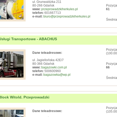
ul. Grunwaldzka 211
80-266 Gdańsk
Pozycja
www:
przeprowadzkiherkules.pl
61
telefon:
601667713
e-mail:
biuro@przeprowadzkiherkules.pl
Średnia
Usługi Transportowe - ABACHUS
Pozycja
Dane teleadresowe:
(100.00
ul. Jagiellońska 42E/7
80-366 Gdańsk
Pozycja
www:
bagazowki.com.pl
66
telefon:
500600960
e-mail:
bagazowka@wp.pl
Średnia
Block Witold. Przeprowadzki
Pozycja
Dane teleadresowe:
(105.00