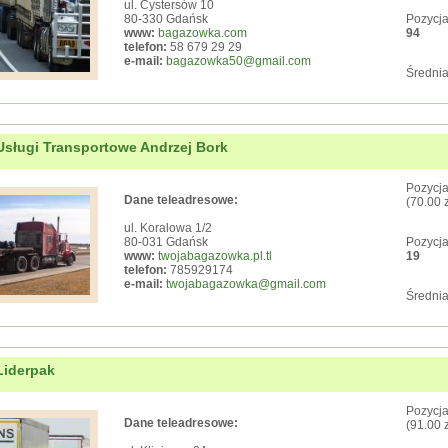
ul. Cystersów 10
80-330 Gdańsk
Pozycja
www:
bagazowka.com
94
telefon:
58 679 29 29
e-mail:
bagazowka50@gmail.com
Średnia
Usługi Transportowe Andrzej Bork
Pozycja
Dane teleadresowe:
(70.00 
ul. Koralowa 1/2
80-031 Gdańsk
Pozycja
www:
twojabagazowka.pl.tl
19
telefon:
785929174
e-mail:
twojabagazowka@gmail.com
Średnia
Liderpak
Pozycja
Dane teleadresowe:
(91.00 