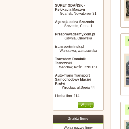
SURET GDAŃSK -
Relokacja Maszyn
Gdańsk, Nowatorów 31
Agencja celna Szczecin
Szczecin, Celna 1
Przeprowadzamy.com.pl
Gdynia, Orłowska
transportminsk.pl
Warszawa, warszawska
Transdom Dominik
Tarnowski
Wrocław, Kościuszki 161
Auto-Trans Transport
Samochodowy Maciej
Krutyj
Wrocław, ul.Sępia 44
Liczba firm: 114
Więcej
Znajdź firmę
Wpisz nazwę firmy