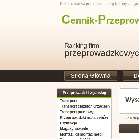
Przeprowadzki pomorskie - znajdź firmy z teg
C
P
ennik-
rzepro
Ranking firm
przeprowadzkowy
Strona Główna
D
Przeprowadzki wg. usług
Wysz
Transport
Transport ciężkich urządzeń
Transport paletowy
Przeprowadzki magazynów
Znajduj
Utylizacja
Magazynowanie
Montaż i demontaż mebli