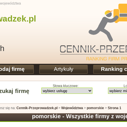
o województwa
wadzek
.pl
ch
odaj firmę
Artykuły
Ranking 
Słowa kluczowe:
Lo
ukaj firmę
esz się na:
Cennik-Przeprowadzek.pl
>
Województwa
>
pomorskie
>
Strona 1
pomorskie - Wszystkie firmy z wo