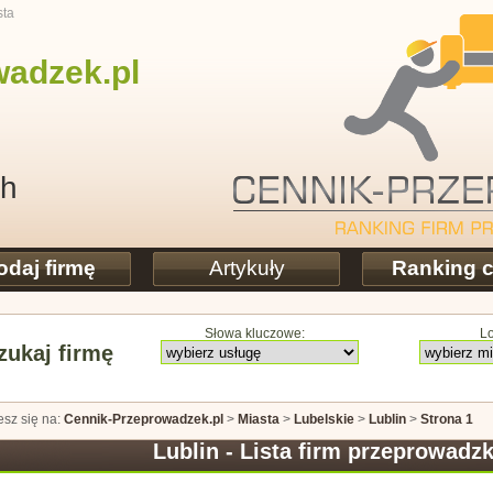
sta
wadzek
.pl
ch
odaj firmę
Artykuły
Ranking 
Słowa kluczowe:
Lo
ukaj firmę
esz się na:
Cennik-Przeprowadzek.pl
>
Miasta
>
Lubelskie
>
Lublin
>
Strona 1
Lublin - Lista firm przeprowad