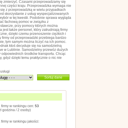
 się zmierzyć. Czasami przeprowadzamy się
t innej części kraju. Przeprowadzka wymaga nie
e się z przeprowadzką w wielu przypadkach
st skorzystanie z usług wyspecjalizowanych
 wybór w tej kwestii. Podobnie sprawa wygląda
zymać fachową pomoc w związku z
ostawcze, przy pomocy których można
est także personel, który zatrudniają firmy
czne, dzięki czemu przenoszenie ciężkich i
 firmy od przeprowadzki przebiega bardzo
nie, tym samym można liczyć na ich pomoc.
 jednak ktoś decyduje się na samodzielną
owe w Lublinie. Samodzielny przewóz dużych
y odpowiednich środków transportu. Chcąc
 gdyż dzięki temu praktycznie o nic nie
usługi
Sortuj dane
 firmy w rankingu cen:
53
zł godzina / 2 osoby)
 firmy w rankingu jakości: