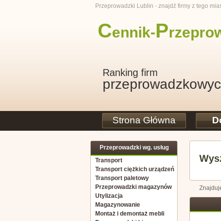
Przeprowadzki Lublin - znajdź firmy z tego mia
C
P
ennik-
rzepro
Ranking firm
przeprowadzkowy
Strona Główna
D
Przeprowadzki wg. usług
Wysz
Transport
Transport ciężkich urządzeń
Transport paletowy
Przeprowadzki magazynów
Znajduj
Utylizacja
Magazynowanie
Montaż i demontaż mebli