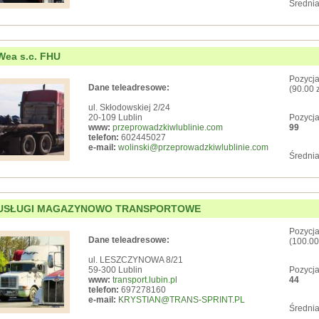
Średnia
Wea s.c. FHU
Pozycja
Dane teleadresowe:
(90.00 
ul. Skłodowskiej 2/24
20-109 Lublin
Pozycja
www:
przeprowadzkiwlublinie.com
99
telefon:
602445027
e-mail:
wolinski@przeprowadzkiwlublinie.com
Średnia
USŁUGI MAGAZYNOWO TRANSPORTOWE
Pozycja
Dane teleadresowe:
(100.00
ul. LESZCZYNOWA 8/21
59-300 Lublin
Pozycja
www:
transport.lubin.pl
44
telefon:
697278160
e-mail:
KRYSTIAN@TRANS-SPRINT.PL
Średnia