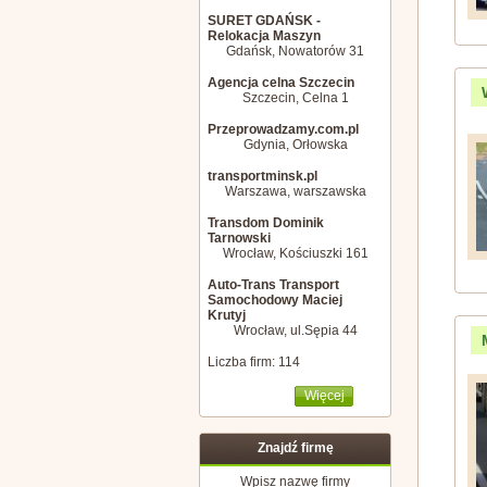
SURET GDAŃSK -
Relokacja Maszyn
Gdańsk, Nowatorów 31
Agencja celna Szczecin
Szczecin, Celna 1
Przeprowadzamy.com.pl
Gdynia, Orłowska
transportminsk.pl
Warszawa, warszawska
Transdom Dominik
Tarnowski
Wrocław, Kościuszki 161
Auto-Trans Transport
Samochodowy Maciej
Krutyj
Wrocław, ul.Sępia 44
Liczba firm: 114
Więcej
Znajdź firmę
Wpisz nazwę firmy