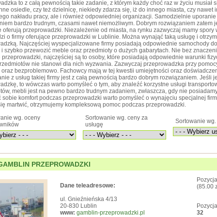
adzka to z całą pewnością takie zadanie, z którym każdy choć raz w życiu musiał
inne osiedle, czy też dzielnicę, niekiedy zdarza się, iż do innego miasta, czy nawe
żego nakładu pracy, ale i również odpowiedniej organizacji. Samodzielnie uporani
aniem bardzo trudnym, czasami nawet niemożliwym. Dobrym rozwiązaniem zatem je
óre oferują przeprowadzki. Niezależenie od miasta, na rynku zazwyczaj mamy spory
odzi o firmy oferujące przeprowadzki w Lublinie. Można wynająć taką usługę i otr
adzką. Najczęściej wyspecjalizowane firmy posiadają odpowiednie samochody d
i szybko przewozić meble oraz przedmioty o dużych gabarytach. Nie bez znaczenia j
 przeprowadzki, najczęściej są to osoby, które posiadają odpowiednie warunki fizy
rzedmiotów nie stanowi dla nich wyzwania. Zazwyczaj przeprowadzka przy pomocy
 oraz bezproblemowo. Fachowcy mają w tej kwestii umiejętności oraz doświadcze
nie z usług takiej firmy jest z całą pewnością bardzo dobrym rozwiązaniem. Jeśli
adzkę, to wówczas warto pomyśleć o tym, aby znaleźć korzystne usługi transport
tów, mebli jest na pewno bardzo trudnym zadaniem, zwłaszcza, gdy nie posiadam
 sobie komfort podczas przeprowadzki warto pomyśleć o wynajęciu specjalnej firmy,
ię martwić, otrzymujemy kompleksową pomoc podczas przeprowadzki.
anie wg. oceny
Sortowanie wg. ceny za
Sortowanie wg. 
owników
usługę
GAMBLIN PRZEPROWADZKI
Pozycja
Dane teleadresowe:
(85.00 
ul. Gnieźnieńska 4/13
20-830 Lublin
Pozycja
www:
gamblin-przeprowadzki.pl
32