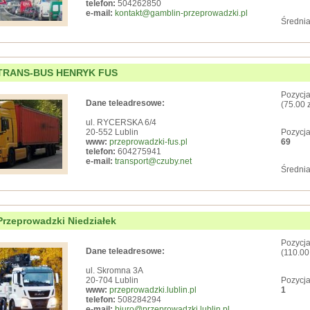
telefon:
504262850
e-mail:
kontakt@gamblin-przeprowadzki.pl
Średnia
TRANS-BUS HENRYK FUS
Pozycja
Dane teleadresowe:
(75.00 
ul. RYCERSKA 6/4
20-552 Lublin
Pozycja
www:
przeprowadzki-fus.pl
69
telefon:
604275941
e-mail:
transport@czuby.net
Średnia
Przeprowadzki Niedziałek
Pozycja
Dane teleadresowe:
(110.00
ul. Skromna 3A
20-704 Lublin
Pozycja
www:
przeprowadzki.lublin.pl
1
telefon:
508284294
e-mail:
biuro@przeprowadzki.lublin.pl