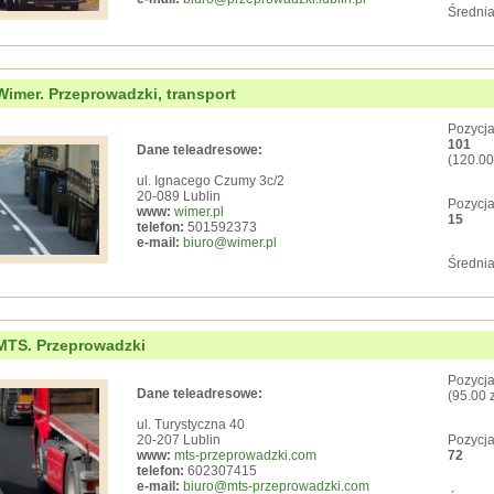
Średnia
Wimer. Przeprowadzki, transport
Pozycja
101
Dane teleadresowe:
(120.00
ul. Ignacego Czumy 3c/2
20-089 Lublin
Pozycja
www:
wimer.pl
15
telefon:
501592373
e-mail:
biuro@wimer.pl
Średnia
MTS. Przeprowadzki
Pozycja
Dane teleadresowe:
(95.00 
ul. Turystyczna 40
20-207 Lublin
Pozycja
www:
mts-przeprowadzki.com
72
telefon:
602307415
e-mail:
biuro@mts-przeprowadzki.com