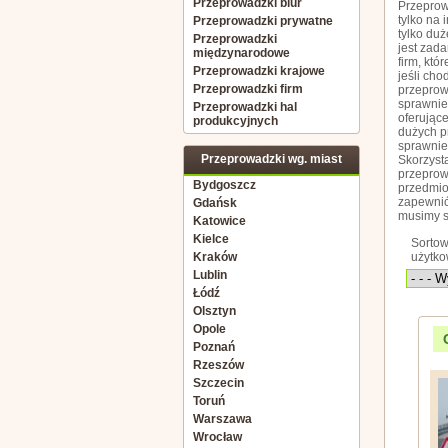
Przeprowadzki biur
Przeprow
tylko na 
Przeprowadzki prywatne
tylko du
Przeprowadzki
jest zad
międzynarodowe
firm, kt
Przeprowadzki krajowe
jeśli ch
Przeprowadzki firm
przeprow
sprawnie 
Przeprowadzki hal
oferujące
produkcyjnych
dużych p
sprawnie
Przeprowadzki wg. miast
Skorzysta
przeprow
Bydgoszcz
przedmio
zapewnić
Gdańsk
musimy s
Katowice
Kielce
Sortow
Kraków
użytk
Lublin
Łódź
Olsztyn
Opole
Poznań
Rzeszów
Szczecin
Toruń
Warszawa
Wrocław