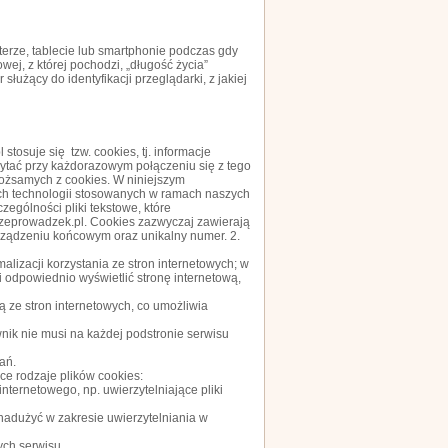
terze, tablecie lub smartphonie podczas gdy
ej, z której pochodzi, „długość życia”
łużący do identyfikacji przeglądarki, z jakiej
osuje się tzw. cookies, tj. informacje
tać przy każdorazowym połączeniu się z tego
ożsamych z cookies. W niniejszym
ch technologii stosowanych w ramach naszych
zególności pliki tekstowe, które
eprowadzek.pl. Cookies zazwyczaj zawierają
ządzeniu końcowym oraz unikalny numer. 2.
lizacji korzystania ze stron internetowych; w
i odpowiednio wyświetlić stronę internetową,
ą ze stron internetowych, co umożliwia
wnik nie musi na każdej podstronie serwisu
ań.
e rodzaje plików cookies:
nternetowego, np. uwierzytelniające pliki
nadużyć w zakresie uwierzytelniania w
ych serwisu,