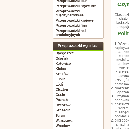
Przeprowadzki biur
Czym
Przeprowadzki prywatne
Przeprowadzki
Ciastecz
międzynarodowe
odwiedzas
Przeprowadzki krajowe
ciasteczk
Przeprowadzki firm
następuj
Przeprowadzki hal
Poli
produkcyjnych
1. W zwi
Przeprowadzki wg. miast
zapisywa
urządzen
Bydgoszcz
dokumenc
Gdańsk
serwisów 
Katowice
przechow
nazwę do
Kielce
Pliki co
Kraków
dostosowa
Lublin
szczegól
dostosow
Łódź
tworzenia
Olsztyn
ulepszani
Opole
utrzymani
Poznań
ponownie
dostarcz
Rzeszów
3. W ram
Szczecin
"niezbędn
Toruń
cookies 
pliki co
Warszawa
ramach s
Wrocław
pliki coo