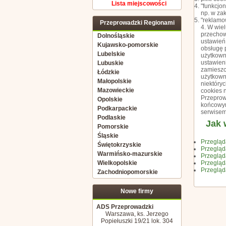
Lista miejscowości
"funkcjon
np. w zak
"reklamo
Przeprowadzki Regionami
4. W wie
przechow
Dolnośląskie
ustawień
Kujawsko-pomorskie
obsługę 
Lubelskie
użytkown
ustawien
Lubuskie
zamieszc
Łódzkie
użytkown
Małopolskie
niektóry
Mazowieckie
cookies 
Przeprow
Opolskie
końcowym
Podkarpackie
serwisem
Podlaskie
Jak 
Pomorskie
Śląskie
Przegląd
Świętokrzyskie
Przegląd
Warmińsko-mazurskie
Przeglą
Wielkopolskie
Przegląda
Przegląd
Zachodniopomorskie
Nowe firmy
ADS Przeprowadzki
Warszawa, ks. Jerzego
Popiełuszki 19/21 lok. 304