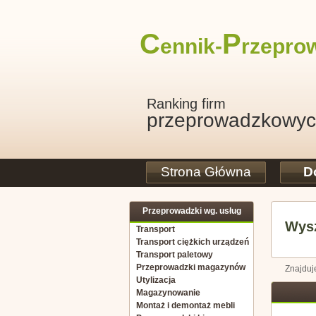
C
P
ennik-
rzepro
Ranking firm
przeprowadzkowy
Strona Główna
D
Przeprowadzki wg. usług
Wysz
Transport
Transport ciężkich urządzeń
Transport paletowy
Przeprowadzki magazynów
Znajduj
Utylizacja
Magazynowanie
Montaż i demontaż mebli