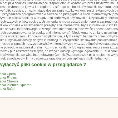
alne" pliki cookies, umożliwiające "zapamiętanie" wybranych przez użytkownika ust
resie wybranego języka lub regionu, z którego pochodzi użytkownik, rozmiaru czcion
we" pliki cookies, umożliwiające dostarczanie użytkownikom treści reklamowych b
lu przypadkach oprogramowanie służące do przeglądania stron internetowych (pr
ywanie plików cookies w urządzeniu końcowym użytkownika. Użytkownicy serwi
 dotyczących plików cookies. Ustawienia te mogą zostać zmienione w szczególnoś
plików cookies w ustawieniach przeglądarki internetowej bądź informować o ich
ika serwisu internetowego. Szczegółowe informacje o możliwości i sposobach obs
iach oprogramowania (przeglądarki internetowej). Niedokonanie zmiany ustawień 
zone w urządzeniu końcowym użytkownika, a tym samym będziemy przechowywać
ika i uzyskiwać dostęp do tych informacji. 5. Wyłączenie stosowania cookies moż
ch usług w ramach naszych serwisów internetowych, w szczególności wymagającyc
nie powoduje natomiast braku możliwości czytania lub oglądania treści zamieszcz
adzek.pl z zastrzeżeniem tych, do których dostęp wymaga logowania. 6. Pliki co
 użytkownika serwisu internetowego Cennik-Przeprowadzek.pl, a następnie wyko
 reklamodawców, firmy badawcze oraz dostawców aplikacji multimedialnych.
wyłączyć pliki cookie w przeglądarce ?
arka Opera
arka Firefox
darka Chrome
rka Internet Explorer
arka Safari