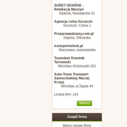
SURET GDAŃSK -
Relokacja Maszyn
Gdańsk, Nowatorów 31
Agencja celna Szczecin
Szczecin, Celna 1
Przeprowadzamy.com.pl
Gdynia, Orłowska
transportminsk.pl
Warszawa, warszawska
Transdom Dominik
Tarnowski
Wrocław, Kościuszki 161
Auto-Trans Transport
Samochodowy Maciej
Krutyj
Wrocław, ul.Sępia 44
Liczba firm: 114
Więcej
Znajdź firmę
Wpisz nazwę firmy