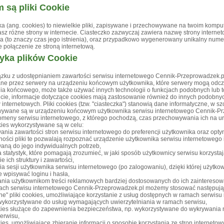
 są pliki Cookie
ka (ang. cookies) to niewielkie pliki, zapisywane i przechowywane na twoim kompu
z różne strony w internecie. Ciasteczko zazwyczaj zawiera nazwę strony internetow
a (to znaczy czas jego istnienia), oraz przypadkowo wygenerowany unikalny numer s
e połączenie ze stroną internetową.
tyka plików Cookie
ązku z udostępnianiem zawartości serwisu internetowego Cennik-Przeprowadzek.pl st
ne przez serwery na urządzeniu końcowym użytkownika, które serwery mogą odczy
ia końcowego, może także używać innych technologii o funkcjach podobnych lub t
ie, informacje dotyczące cookies mają zastosowanie również do innych podobny
internetowych. Pliki cookies (tzw. "ciasteczka") stanowią dane informatyczne, w szc
ywane są w urządzeniu końcowym użytkownika serwisu internetowego Cennik-Prz
meny serwisu internetowego, z którego pochodzą, czas przechowywania ich na ur
okies wykorzystywane są w celu:
nia zawartości stron serwisu internetowego do preferencji użytkownika oraz optyma
ności pliki te pozwalają rozpoznać urządzenie użytkownika serwisu internetowego 
aną do jego indywidualnych potrzeb,
 statystyk, które pomagają zrozumieć, w jaki sposób użytkownicy serwisu korzystaj
e ich struktury i zawartości,
a sesji użytkownika serwisu internetowego (po zalogowaniu), dzięki której użytko
 wpisywać loginu i hasła,
ania użytkownikom treści reklamowych bardziej dostosowanych do ich zainteresow
ach serwisu internetowego Cennik-Przeprowadzek.pl możemy stosować następując
e" pliki cookies, umożliwiające korzystanie z usług dostępnych w ramach serwisu i
wykorzystywane do usług wymagających uwierzytelniania w ramach serwisu,
okies służące do zapewnienia bezpieczeństwa, np. wykorzystywane do wykrywania 
erwisu,
kies, umożliwiające zbieranie informacji o sposobie korzystania ze stron internetow