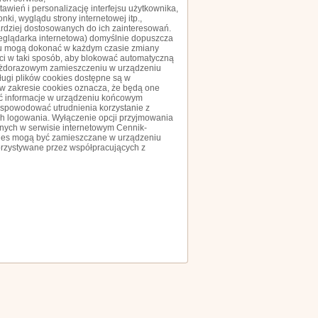
awień i personalizację interfejsu użytkownika,
ki, wyglądu strony internetowej itp.,
ardziej dostosowanych do ich zainteresowań.
zeglądarka internetowa) domyślnie dopuszcza
su mogą dokonać w każdym czasie zmiany
ci w taki sposób, aby blokować automatyczną
 każdorazowym zamieszczeniu w urządzeniu
ługi plików cookies dostępne są w
w zakresie cookies oznacza, że będą one
 informacje w urządzeniu końcowym
e spowodować utrudnienia korzystanie z
h logowania. Wyłączenie opcji przyjmowania
anych w serwisie internetowym Cennik-
okies mogą być zamieszczane w urządzeniu
rzystywane przez współpracujących z