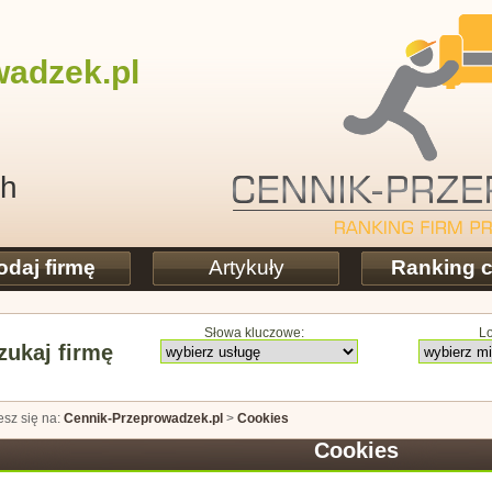
wadzek
.pl
ch
odaj firmę
Artykuły
Ranking 
Słowa kluczowe:
Lo
ukaj firmę
esz się na:
Cennik-Przeprowadzek.pl
>
Cookies
Cookies