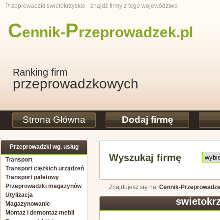
Przeprowadzki swietokrzyskie - znajdź firmy z tego województwa
C
P
ennik-
rzeprowadzek
.pl
Ranking firm
przeprowadzkowych
Strona Główna
Dodaj firmę
Przeprowadzki wg. usług
Wyszukaj firmę
Transport
Transport ciężkich urządzeń
Transport paletowy
Przeprowadzki magazynów
Znajdujesz się na:
Cennik-Przeprowadze
Utylizacja
swietokr
Magazynowanie
Montaż i demontaż mebli