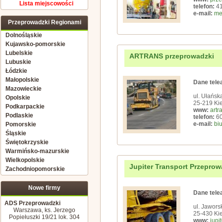
Lista miejscowości
telefon:
41
e-mail:
me
Przeprowadzki Regionami
Dolnośląskie
Kujawsko-pomorskie
Lubelskie
ARTRANS przeprowadzki
Lubuskie
Łódzkie
Małopolskie
Dane tele
Mazowieckie
ul. Ułańsk
Opolskie
25-219 Kie
Podkarpackie
www:
artr
Podlaskie
telefon:
60
e-mail:
bi
Pomorskie
Śląskie
Świętokrzyskie
Warmińsko-mazurskie
Wielkopolskie
Jupiter Transport Przepro
Zachodniopomorskie
Nowe firmy
Dane tele
ADS Przeprowadzki
ul. Jawors
Warszawa, ks. Jerzego
25-430 Kie
Popiełuszki 19/21 lok. 304
www:
jupi