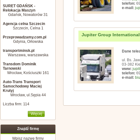
telefon:
69
SURET GDAŃSK -
e-mail:
jup
Relokacja Maszyn
Gdańsk, Nowatorów 31
Agencja celna Szczecin
Szczecin, Celna 1
Jupiter Group International
Przeprowadzamy.com.pl
Gdynia, Orłowska
transportminsk.pl
Dane tele
Warszawa, warszawska
ul. Bs. Ja
Transdom Dominik
03-382 Kie
Tarnowski
www:
jupi
Wrocław, Kościuszki 161
telefon:
69
e-mail:
biu
Auto-Trans Transport
Samochodowy Maciej
Krutyj
Wrocław, ul.Sępia 44
Liczba firm: 114
Więcej
Znajdź firmę
Wpisz nazwę firmy