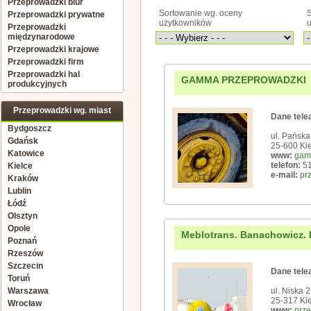
Przeprowadzki biur
Sortowanie wg. oceny
S
Przeprowadzki prywatne
użytkowników
Przeprowadzki
międzynarodowe
Przeprowadzki krajowe
Przeprowadzki firm
Przeprowadzki hal
GAMMA PRZEPROWADZKI
produkcyjnych
Przeprowadzki wg. miast
Dane tele
Bydgoszcz
ul. Pańska
Gdańsk
25-600 Kie
Katowice
www:
gam
telefon:
51
Kielce
e-mail:
pr
Kraków
Lublin
Łódź
Olsztyn
Opole
Meblotrans. Banachowicz. 
Poznań
Rzeszów
Szczecin
Dane tele
Toruń
Warszawa
ul. Niska 2
25-317 Kie
Wrocław
www:
prze