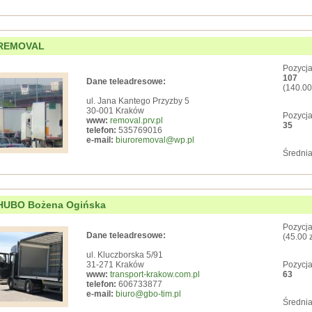
REMOVAL
Pozycja
107
Dane teleadresowe:
(140.00
ul. Jana Kantego Przyzby 5
30-001 Kraków
Pozycja
www:
removal.prv.pl
35
telefon:
535769016
e-mail:
biuroremoval@wp.pl
Średnia
HUBO Bożena Ogińska
Pozycja
Dane teleadresowe:
(45.00 
ul. Kluczborska 5/91
31-271 Kraków
Pozycja
www:
transport-krakow.com.pl
63
telefon:
606733877
e-mail:
biuro@gbo-tim.pl
Średnia