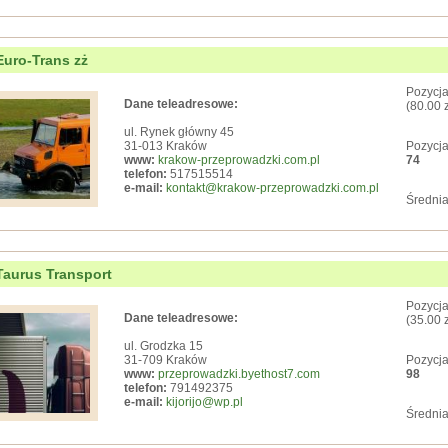
Euro-Trans zż
Pozycja
Dane teleadresowe:
(80.00 
ul. Rynek główny 45
31-013 Kraków
Pozycja
www:
krakow-przeprowadzki.com.pl
74
telefon:
517515514
e-mail:
kontakt@krakow-przeprowadzki.com.pl
Średnia
Taurus Transport
Pozycja
Dane teleadresowe:
(35.00 
ul. Grodzka 15
31-709 Kraków
Pozycja
www:
przeprowadzki.byethost7.com
98
telefon:
791492375
e-mail:
kijorijo@wp.pl
Średnia