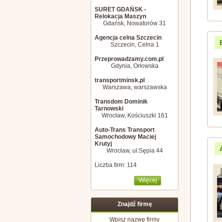
SURET GDAŃSK -
Relokacja Maszyn
Gdańsk, Nowatorów 31
Agencja celna Szczecin
Szczecin, Celna 1
Przeprowadzamy.com.pl
Gdynia, Orłowska
transportminsk.pl
Warszawa, warszawska
Transdom Dominik
Tarnowski
Wrocław, Kościuszki 161
Auto-Trans Transport
Samochodowy Maciej
Krutyj
Wrocław, ul.Sępia 44
Liczba firm: 114
Więcej
Znajdź firmę
Wpisz nazwę firmy