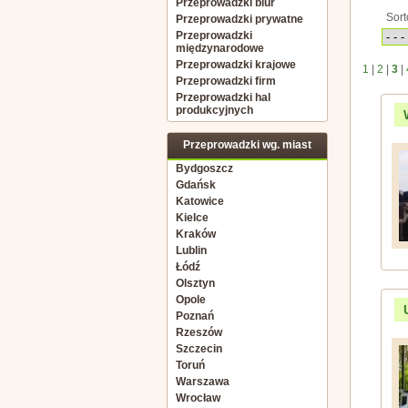
Przeprowadzki biur
Sort
Przeprowadzki prywatne
Przeprowadzki
międzynarodowe
Przeprowadzki krajowe
1
|
2
|
3
|
Przeprowadzki firm
Przeprowadzki hal
produkcyjnych
Przeprowadzki wg. miast
Bydgoszcz
Gdańsk
Katowice
Kielce
Kraków
Lublin
Łódź
Olsztyn
Opole
Poznań
Rzeszów
Szczecin
Toruń
Warszawa
Wrocław