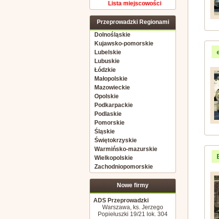
Lista miejscowości
Przeprowadzki Regionami
Dolnośląskie
Kujawsko-pomorskie
Lubelskie
Lubuskie
Łódzkie
Małopolskie
Mazowieckie
Opolskie
Podkarpackie
Podlaskie
Pomorskie
Śląskie
Świętokrzyskie
Warmińsko-mazurskie
Wielkopolskie
Zachodniopomorskie
Nowe firmy
ADS Przeprowadzki
Warszawa, ks. Jerzego
Popiełuszki 19/21 lok. 304