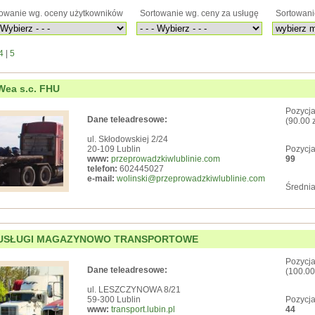
owanie wg. oceny użytkowników
Sortowanie wg. ceny za usługę
Sortowani
4
|
5
Wea s.c. FHU
Pozycja
Dane teleadresowe:
(90.00 
ul. Skłodowskiej 2/24
20-109 Lublin
Pozycja
www:
przeprowadzkiwlublinie.com
99
telefon:
602445027
e-mail:
wolinski@przeprowadzkiwlublinie.com
Średnia
USŁUGI MAGAZYNOWO TRANSPORTOWE
Pozycja
Dane teleadresowe:
(100.00
ul. LESZCZYNOWA 8/21
59-300 Lublin
Pozycja
www:
transport.lubin.pl
44