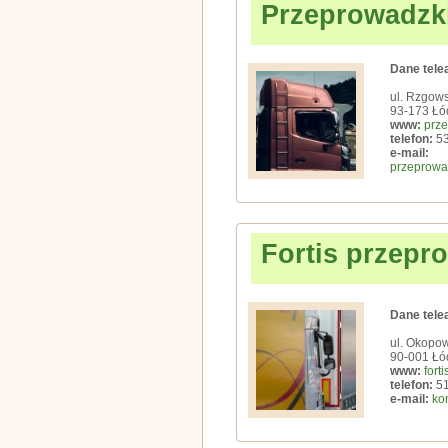
Przeprowadzki
Dane tele
ul. Rzgow
93-173 Łó
www:
prze
telefon:
53
e-mail:
przeprowa
Fortis przepr
Dane tele
ul. Okopo
90-001 Łó
www:
fort
telefon:
51
e-mail:
ko