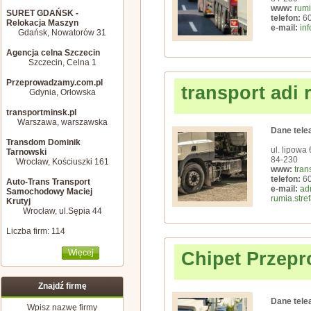
www:
rum
SURET GDAŃSK -
telefon:
60
Relokacja Maszyn
e-mail:
in
Gdańsk, Nowatorów 31
Agencja celna Szczecin
Szczecin, Celna 1
Przeprowadzamy.com.pl
transport adi 
Gdynia, Orłowska
transportminsk.pl
Warszawa, warszawska
Dane tele
Transdom Dominik
ul. lipowa 
Tarnowski
84-230
Wrocław, Kościuszki 161
www:
tran
telefon:
60
Auto-Trans Transport
e-mail:
ad
Samochodowy Maciej
rumia.stref
Krutyj
Wrocław, ul.Sępia 44
Liczba firm: 114
Więcej
Chipet Przepr
Znajdź firmę
Dane tele
Wpisz nazwę firmy