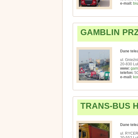
e-mail:
bi
GAMBLIN PR
Dane tele
ul. Gnieźn
20-830 Lub
www:
gamb
telefon:
50
e-mail:
ko
TRANS-BUS 
Dane tele
ul. RYCER
20-552 Lub