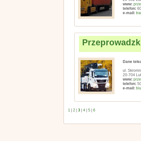
www:
prze
telefon:
60
e-mail:
tr
Przeprowadzki
Dane tele
ul. Skrom
20-704 Lub
www:
prze
telefon:
50
e-mail:
bi
1
|
2
|
3
|
4
|
5
|
6