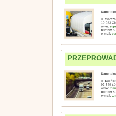
Dane tele
ul. Warsz
10-083 Ol
www:
supe
telefon:
50
e-mail:
su
PRZEPROWAD
Dane tele
ul. Kolińs
91-849 Łó
www:
toma
telefon:
50
e-mail:
to