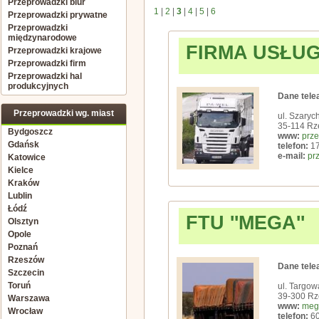
Przeprowadzki biur
1
|
2
|
3
|
4
|
5
|
6
Przeprowadzki prywatne
Przeprowadzki
międzynarodowe
FIRMA USŁU
Przeprowadzki krajowe
Przeprowadzki firm
Przeprowadzki hal
produkcyjnych
Dane tele
Przeprowadzki wg. miast
ul. Szaryc
35-114 Rz
Bydgoszcz
www:
prze
Gdańsk
telefon:
17
e-mail:
pr
Katowice
Kielce
Kraków
Lublin
Łódź
FTU ''MEGA''
Olsztyn
Opole
Poznań
Rzeszów
Dane tele
Szczecin
Toruń
ul. Targow
39-300 R
Warszawa
www:
mega
Wrocław
telefon:
60