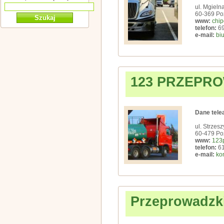
ul. Mgieln
60-369 Po
www:
chip
telefon:
69
e-mail:
bi
123 PRZEPR
Dane tele
ul. Strzes
60-479 Po
www:
123p
telefon:
61
e-mail:
ko
Przeprowadzk