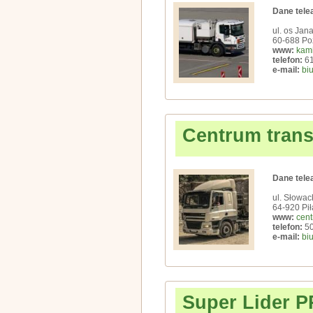
Dane tele
ul. os Jana
60-688 Po
www:
kami
telefon:
61
e-mail:
bi
Centrum trans
Dane tele
ul. Słowac
64-920 Pił
www:
cent
telefon:
50
e-mail:
bi
Super Lider