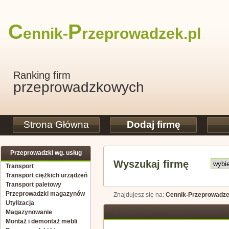
C
P
ennik-
rzeprowadzek
.pl
Ranking firm
przeprowadzkowych
Strona Główna
Dodaj firmę
Przeprowadzki wg. usług
Wyszukaj firmę
Transport
Transport ciężkich urządzeń
Transport paletowy
Przeprowadzki magazynów
Znajdujesz się na:
Cennik-Przeprowadze
Utylizacja
Magazynowanie
Montaż i demontaż mebli