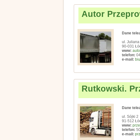
Autor Przepr
Dane tele
ul. Julian
90-031 Łó
www:
auto
telefon:
04
e-mail:
bi
Rutkowski. Pr
Dane tele
ul. Sójki 2
91-512 Łó
www:
prze
telefon:
50
e-mail:
pr