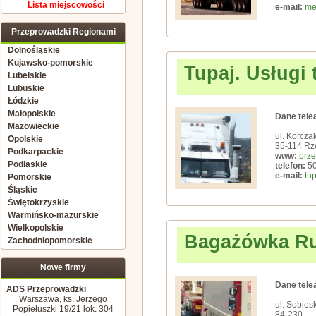
Lista miejscowości
e-mail:
me
Przeprowadzki Regionami
Dolnośląskie
Kujawsko-pomorskie
Tupaj. Usługi
Lubelskie
Lubuskie
Łódzkie
Małopolskie
Dane tele
Mazowieckie
ul. Korcza
Opolskie
35-114 Rz
Podkarpackie
www:
prze
Podlaskie
telefon:
50
e-mail:
tu
Pomorskie
Śląskie
Świętokrzyskie
Warmińsko-mazurskie
Wielkopolskie
Bagażówka R
Zachodniopomorskie
Nowe firmy
Dane tele
ADS Przeprowadzki
Warszawa, ks. Jerzego
ul. Sobies
Popiełuszki 19/21 lok. 304
84-230