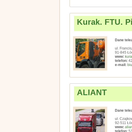
Kurak. FTU. P
Dane tele
ul. Franci
91-845 Łó
www:
kura
telefon:
42
e-mail:
bi
ALIANT
Dane tele
ul. Czajko
92-511 Łó
www:
alia
telefon:
53