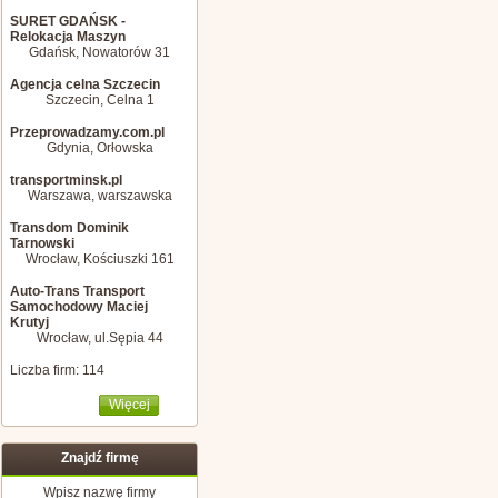
SURET GDAŃSK -
Relokacja Maszyn
Gdańsk, Nowatorów 31
Agencja celna Szczecin
Szczecin, Celna 1
Przeprowadzamy.com.pl
Gdynia, Orłowska
transportminsk.pl
Warszawa, warszawska
Transdom Dominik
Tarnowski
Wrocław, Kościuszki 161
Auto-Trans Transport
Samochodowy Maciej
Krutyj
Wrocław, ul.Sępia 44
Liczba firm: 114
Więcej
Znajdź firmę
Wpisz nazwę firmy