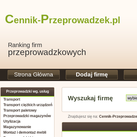
C
P
ennik-
rzeprowadzek
.pl
Ranking firm
przeprowadzkowych
Strona Główna
Dodaj firmę
Przeprowadzki wg. usług
Wyszukaj firmę
Transport
Transport ciężkich urządzeń
Transport paletowy
Przeprowadzki magazynów
Znajdujesz się na:
Cennik-Przeprowadze
Utylizacja
Magazynowanie
Montaż i demontaż mebli