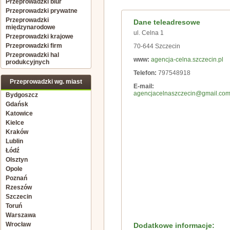
Przeprowadzki biur
Przeprowadzki prywatne
Przeprowadzki
Dane teleadresowe
międzynarodowe
ul. Celna 1
Przeprowadzki krajowe
Przeprowadzki firm
70-644 Szczecin
Przeprowadzki hal
www:
agencja-celna.szczecin.pl
produkcyjnych
Telefon:
797548918
Przeprowadzki wg. miast
E-mail:
agencjacelnaszczecin@gmail.co
Bydgoszcz
Gdańsk
Katowice
Kielce
Kraków
Lublin
Łódź
Olsztyn
Opole
Poznań
Rzeszów
Szczecin
Toruń
Warszawa
Wrocław
Dodatkowe informacje: